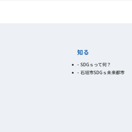
知る
SDGｓって何？
石垣市SDGｓ未来都市