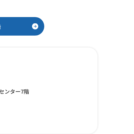
告
スセンター7階